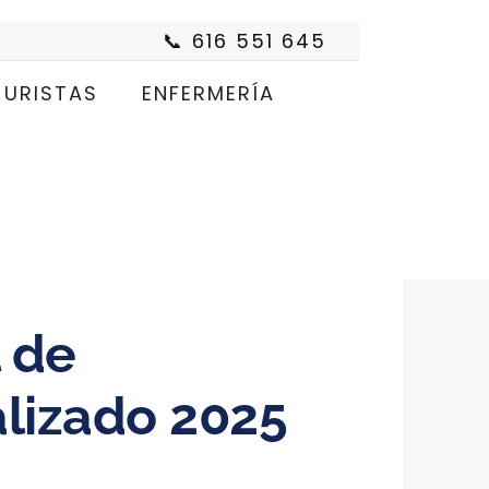
📞 616 551 645
JURISTAS
ENFERMERÍA
 de
alizado 2025