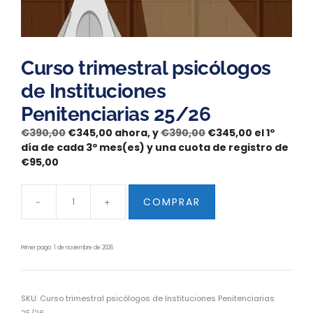
Curso trimestral psicólogos
de Instituciones
Penitenciarias 25/26
€
390,00
€
345,00
ahora, y
€
390,00
€
345,00
el 1º
día de cada 3º mes(es) y una cuota de registro de
€
95,00
COMPRAR
-
+
Primer pago: 1 de noviembre de 2026
SKU:
Curso trimestral psicólogos de Instituciones Penitenciarias