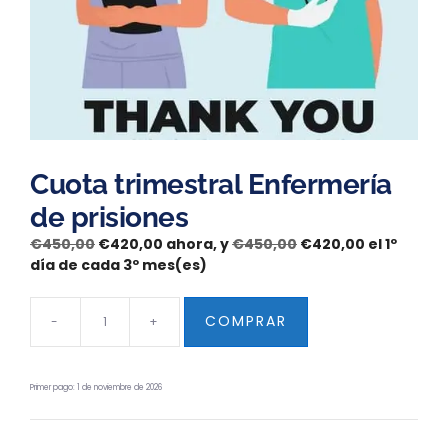
Cuota trimestral Enfermería
de prisiones
€
450,00
€
420,00
ahora, y
€
450,00
€
420,00
el 1º
día de cada 3º mes(es)
COMPRAR
-
+
Primer pago: 1 de noviembre de 2026