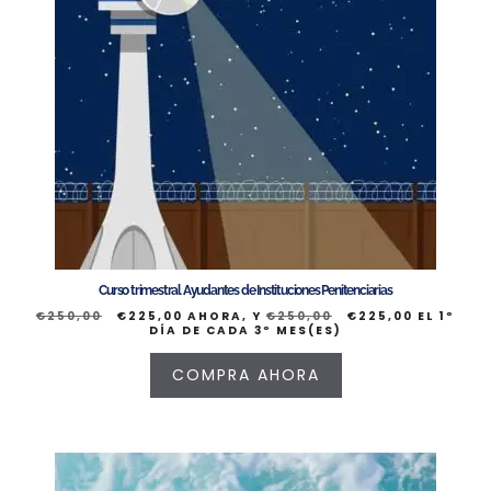
Curso trimestral Ayudantes de Instituciones Penitenciarias
€
250,00
€
225,00
AHORA, Y
€
250,00
€
225,00
EL 1º
DÍA DE CADA 3º MES(ES)
COMPRA AHORA