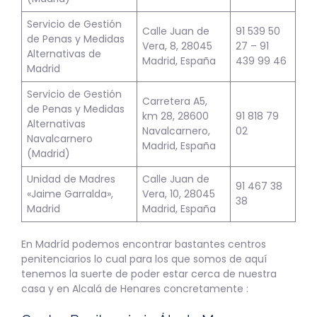
Servicio de Gestión
Calle Juan de
91 539 50
de Penas y Medidas
Vera, 8, 28045
27 – 91
Alternativas de
Madrid, España
439 99 46
Madrid
Servicio de Gestión
Carretera A5,
de Penas y Medidas
km 28, 28600
91 818 79
Alternativas
Navalcarnero,
02
Navalcarnero
Madrid, España
(Madrid)
Unidad de Madres
Calle Juan de
91 467 38
«Jaime Garralda»,
Vera, 10, 28045
38
Madrid
Madrid, España
En Madríd podemos encontrar bastantes centros
penitenciarios lo cual para los que somos de aquí
tenemos la suerte de poder estar cerca de nuestra
casa y en Alcalá de Henares concretamente :