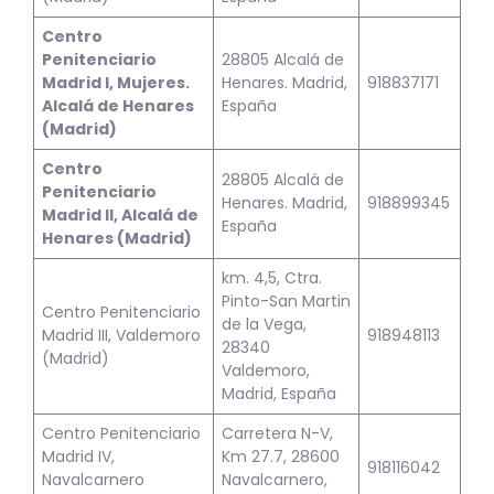
Centro
Penitenciario
28805 Alcalá de
Madrid I, Mujeres.
Henares. Madrid,
918837171
Alcalá de Henares
España
(Madrid)
Centro
28805 Alcalá de
Penitenciario
Henares. Madrid,
918899345
Madrid II, Alcalá de
España
Henares (Madrid)
km. 4,5, Ctra.
Pinto-San Martin
Centro Penitenciario
de la Vega,
Madrid III, Valdemoro
918948113
28340
(Madrid)
Valdemoro,
Madrid, España
Centro Penitenciario
Carretera N-V,
Madrid IV,
Km 27.7, 28600
918116042
Navalcarnero
Navalcarnero,