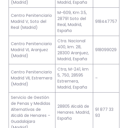
(Madrid)
Madrid, España
M-609, Km 3.5,
Centro Penitenciario
28791 Soto del
Madrid V, Soto del
918447757
Real, Madrid,
Real (Madrid)
España
Ctra. Nacional
Centro Penitenciario
400, km. 28,
Madrid VI, Aranjuez
918099029
28300 Aranjuez,
(Madrid)
Madrid, España
Ctra, M-241, km
Centro Penitenciario
5, 750, 28595
Madrid VII, Estremera
–
Estremera,
(Madrid)
Madrid, España
Servicio de Gestión
de Penas y Medidas
28805 Alcalá de
Alternativas de
91 877 33
Henares. Madrid,
Alcalá de Henares –
93
España
Guadalajara
(Madrid)