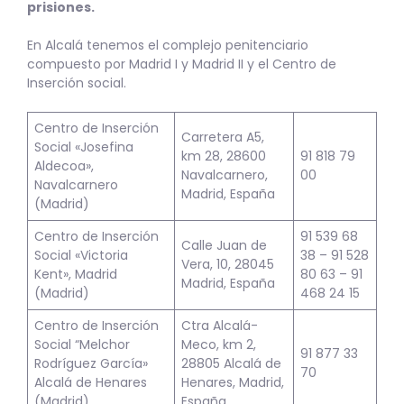
prisiones.
En Alcalá tenemos el complejo penitenciario
compuesto por Madrid I y Madrid II y el Centro de
Inserción social.
Centro de Inserción
Carretera A5,
Social «Josefina
km 28, 28600
91 818 79
Aldecoa»,
Navalcarnero,
00
Navalcarnero
Madrid, España
(Madrid)
Centro de Inserción
91 539 68
Calle Juan de
Social «Victoria
38 – 91 528
Vera, 10, 28045
Kent», Madrid
80 63 – 91
Madrid, España
(Madrid)
468 24 15
Centro de Inserción
Ctra Alcalá-
Social “Melchor
Meco, km 2,
91 877 33
Rodríguez García»
28805 Alcalá de
70
Alcalá de Henares
Henares, Madrid,
(Madrid)
España