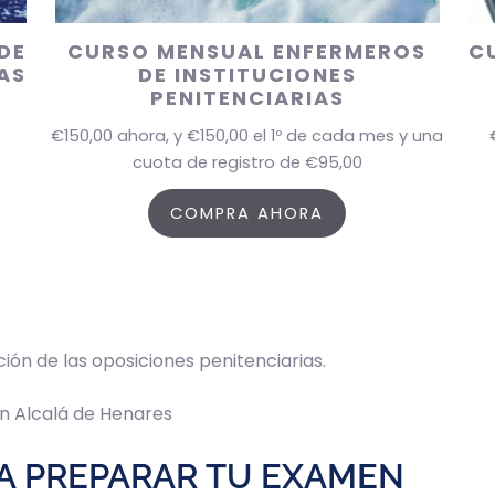
DE
CURSO MENSUAL ENFERMEROS
C
AS
DE INSTITUCIONES
PENITENCIARIAS
s
€
150,00
ahora, y
€
150,00
el 1º de cada mes y una
cuota de registro de
€
95,00
COMPRA AHORA
ión de las oposiciones penitenciarias.
n Alcalá de Henares
A PREPARAR TU EXAMEN